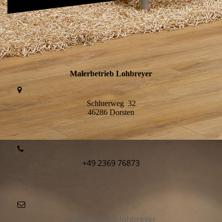
Malerbetrieb Lohbreyer
Schluerweg 32
46286 Dorsten
+49 2369 76873
malerbetrieb-lohbreyer