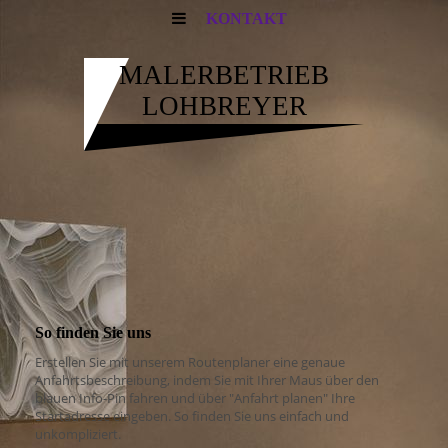
KONTAKT
MALERBETRIEB
LOHBREYER
So finden Sie uns
Erstellen Sie mit unserem Routenplaner eine genaue
Anfahrtsbeschreibung, indem Sie mit Ihrer Maus über den
blauen Info-Pin fahren und über "Anfahrt planen" Ihre
Startadresse eingeben. So finden Sie uns einfach und
unkompliziert.