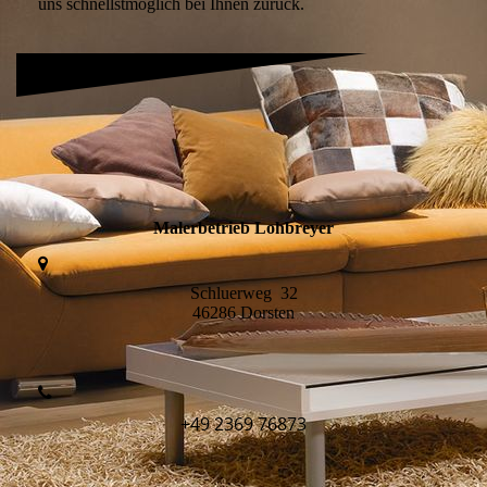
uns schnellstmöglich bei Ihnen zurück.
Malerbetrieb Lohbreyer
Schluerweg 32
46286 Dorsten
+49 2369 76873