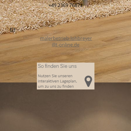
+49 2369 76873
malerbetrieb-lohbreyer
@t-online.de