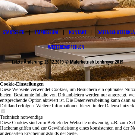
STARTSEITE
|
IMPRESSUM
|
KONTAKT
|
DATENSCHUTZERKL
WEITEREMPFEHLEN
Letzte Änderung: 23.12.2019 © Malerbetrieb Lohbreyer 2019
Cookie-Einstellungen
Diese Webseite verwendet Cookies, um Besuchern ein optimales Nutze
bieten. Bestimmte Inhalte von Drittanbietern werden nur angezeigt, we
entsprechende Option aktiviert ist. Die Datenverarbeitung kann dann a
Drittland erfolgen. Weitere Informationen hierzu in der Datenschutzerk
Technisch notwendige
Diese Cookies sind zum Betrieb der Webseite notwendig, z.B. zum Sc
Hackerangriffen und zur Gewährleistung eines konsistenten und der N
angepassten Erscheinungsbilds der Seite.