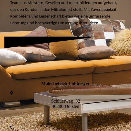
Team aus Meistern, Gesellen und Auszubildenden aufgebaut,
das den Kunden in den Mittelpunkt stellt. Mit Zuverlässigkeit,
Kompetenz und Leidenschaft bieten wir eine umfassende
Beratung und hochwertige Umsetzung Ihrer Ideen.
Malerbetrieb Lohbreyer
Schluerweg 32
46286 Dorsten