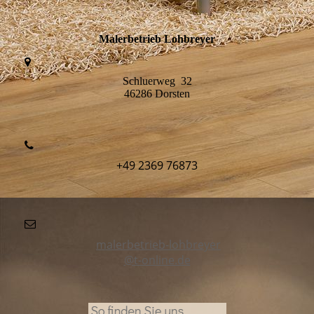
Malerbetrieb Lohbreyer
Schluerweg 32
46286 Dorsten
+49 2369 76873
malerbetrieb-lohbreyer
@t-online.de