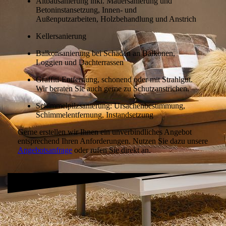
Altbausanierung inkl. Mauersanierung und
Betoninstansetzung, Innen- und
Außenputzarbeiten, Holzbehandlung und Anstrich
Kellersanierung
Balkonsanierung bei Schäden an Balkonen,
Loggien und Dachterrassen
Graffiti-Entfernung, schonend oder mit Strahlgut.
Wir beraten Sie auch gerne zu Schutzanstrichen.
Schimmelpilzsanierung: Ursachenbestimmung,
Schimmelentfernung, Instandsetzung
Gerne erstellen wir Ihnen ein unverbindliches Angebot
entsprechend Ihren Anforderungen. Nutzen Sie dazu unsere
Angebotsanfrage
oder rufen Sie direkt an.