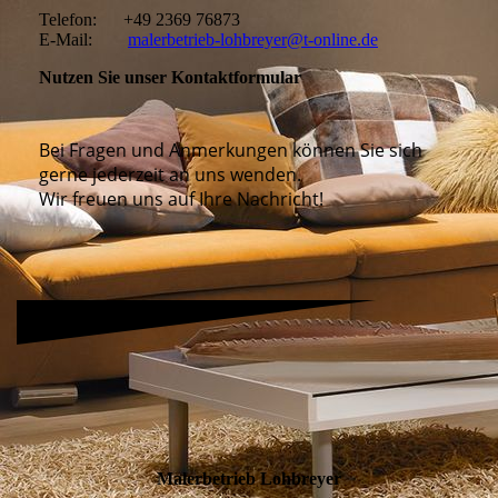
Telefon: +49 2369 76873
E-Mail:
malerbetrieb-lohbreyer@t-online.de
Nutzen Sie unser Kontaktformular
Bei Fragen und Anmerkungen können Sie sich
gerne jederzeit an uns wenden.
Wir freuen uns auf Ihre Nachricht!
Malerbetrieb Lohbreyer