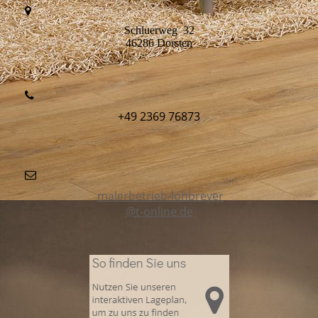
Schluerweg 32
46286 Dorsten
+49 2369 76873
malerbetrieb-lohbreyer
@t-online.de