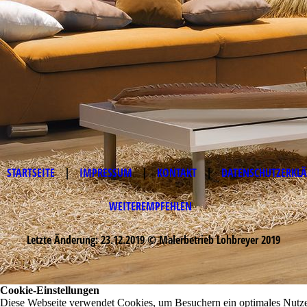
STARTSEITE
|
IMPRESSUM
|
KONTAKT
|
DATENSCHUTZERKL
WEITEREMPFEHLEN
Letzte Änderung: 23.12.2019 © Malerbetrieb Lohbreyer 2019
Cookie-Einstellungen
Diese Webseite verwendet Cookies, um Besuchern ein optimales Nutze