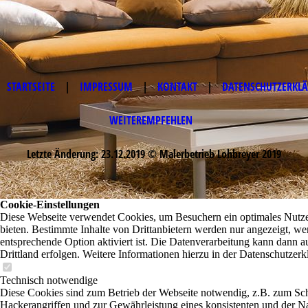
STARTSEITE
|
IMPRESSUM
|
KONTAKT
|
DATENSCHUTZERKL
WEITEREMPFEHLEN
Letzte Änderung: 23.12.2019 © Malerbetrieb Lohbreyer 2019
Cookie-Einstellungen
Diese Webseite verwendet Cookies, um Besuchern ein optimales Nutze
bieten. Bestimmte Inhalte von Drittanbietern werden nur angezeigt, we
entsprechende Option aktiviert ist. Die Datenverarbeitung kann dann a
Drittland erfolgen. Weitere Informationen hierzu in der Datenschutzerk
Technisch notwendige
Diese Cookies sind zum Betrieb der Webseite notwendig, z.B. zum Sc
Hackerangriffen und zur Gewährleistung eines konsistenten und der N