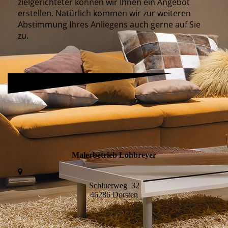
zielgerichteter können wir Ihnen ein Angebot
erstellen. Natürlich kommen wir zur weiteren
Abstimmung Ihres Anliegens auch gerne auf Sie
zu.
Malerbetrieb Lohbreyer
Schluerweg 32
46286 Dorsten