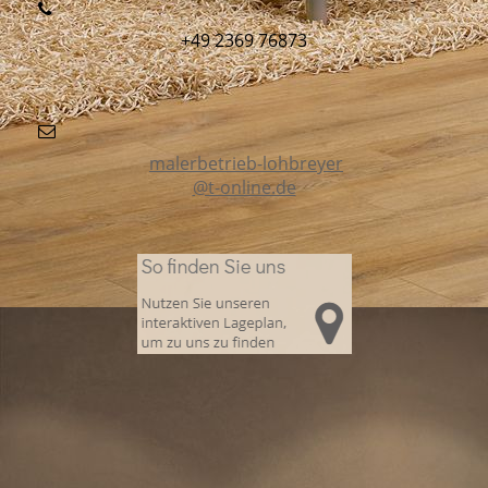
+49 2369 76873
malerbetrieb-lohbreyer
@t-online.de