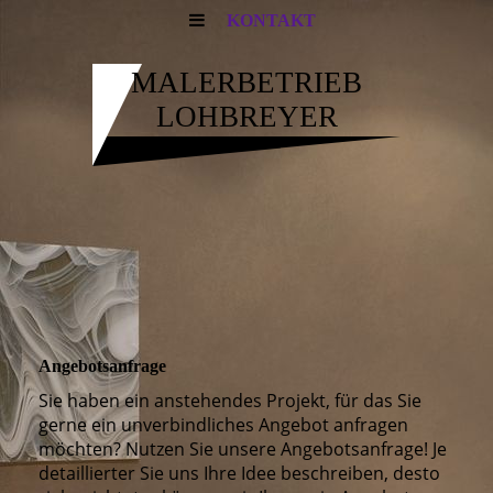
KONTAKT
MALERBETRIEB
LOHBREYER
Angebotsanfrage
Sie haben ein anstehendes Projekt, für das Sie
gerne ein unverbindliches Angebot anfragen
möchten? Nutzen Sie unsere Angebotsanfrage! Je
detaillierter Sie uns Ihre Idee beschreiben, desto