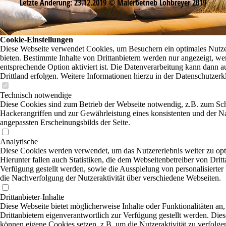
Letzte Änderung: 23.12.2019 © Malerbetrieb Lohbreyer 2019
Cookie-Einstellungen
Diese Webseite verwendet Cookies, um Besuchern ein optimales Nutze
bieten. Bestimmte Inhalte von Drittanbietern werden nur angezeigt, we
entsprechende Option aktiviert ist. Die Datenverarbeitung kann dann a
Drittland erfolgen. Weitere Informationen hierzu in der Datenschutzerk
Technisch notwendige
Diese Cookies sind zum Betrieb der Webseite notwendig, z.B. zum Sc
Hackerangriffen und zur Gewährleistung eines konsistenten und der N
angepassten Erscheinungsbilds der Seite.
Analytische
Diese Cookies werden verwendet, um das Nutzererlebnis weiter zu opt
Hierunter fallen auch Statistiken, die dem Webseitenbetreiber von Dritt
Verfügung gestellt werden, sowie die Ausspielung von personalisierte
die Nachverfolgung der Nutzeraktivität über verschiedene Webseiten.
Drittanbieter-Inhalte
Diese Webseite bietet möglicherweise Inhalte oder Funktionalitäten an,
Drittanbietern eigenverantwortlich zur Verfügung gestellt werden. Dies
können eigene Cookies setzen, z.B. um die Nutzeraktivität zu verfolgen