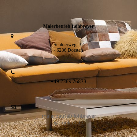
Malerbetrieb Lohbreyer
Schluerweg 32
46286 Dorsten
+49 2369 76873
malerbetrieb-lohbreyer
@t-online.de