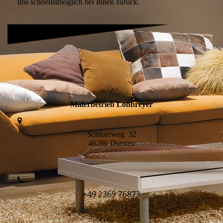
uns schnellstmöglich bei Ihnen zurück.
Malerbetrieb Lohbreyer
Schluerweg 32
46286 Dorsten
+49 2369 76873