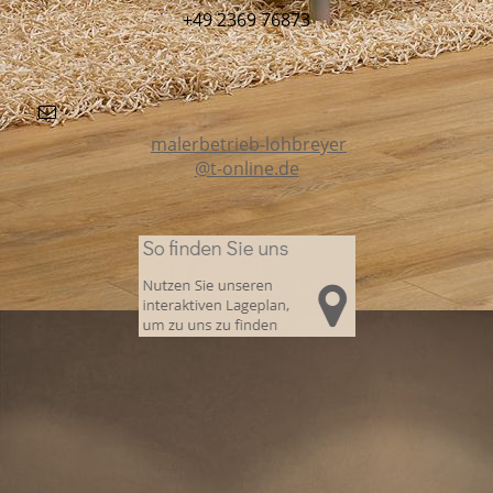
+49 2369 76873
malerbetrieb-lohbreyer
@t-online.de