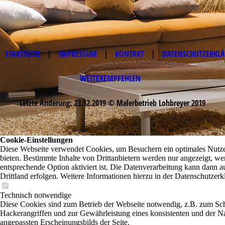
STARTSEITE
|
IMPRESSUM
|
KONTAKT
|
DATENSCHUTZERKL
WEITEREMPFEHLEN
Letzte Änderung: 23.12.2019 © Malerbetrieb Lohbreyer 2019
Cookie-Einstellungen
Diese Webseite verwendet Cookies, um Besuchern ein optimales Nutze
bieten. Bestimmte Inhalte von Drittanbietern werden nur angezeigt, we
entsprechende Option aktiviert ist. Die Datenverarbeitung kann dann a
Drittland erfolgen. Weitere Informationen hierzu in der Datenschutzerk
Technisch notwendige
Diese Cookies sind zum Betrieb der Webseite notwendig, z.B. zum Sc
Hackerangriffen und zur Gewährleistung eines konsistenten und der N
angepassten Erscheinungsbilds der Seite.