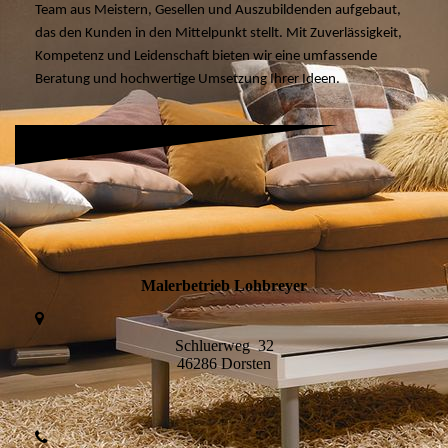
Team aus Meistern, Gesellen und Auszubildenden aufgebaut,
das den Kunden in den Mittelpunkt stellt. Mit Zuverlässigkeit,
Kompetenz und Leidenschaft bieten wir eine umfassende
Beratung und hochwertige Umsetzung Ihrer Ideen.
Malerbetrieb Lohbreyer
Schluerweg 32
46286 Dorsten